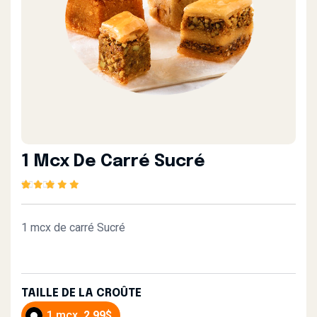
1 Mcx De Carré Sucré
Rated
1
5.00
out of
5 based on
customer rating
1 mcx de carré Sucré
TAILLE DE LA CROÛTE
1 mcx
2.99$