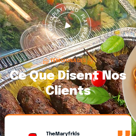
TÉMOIGNAGES
Ce Que Disent Nos
Clients
TheMaryfrkls