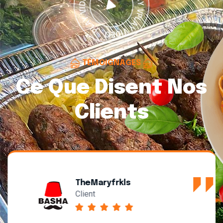
TÉMOIGNAGES
Ce Que Disent Nos
Clients
TheMaryfrkls
Client