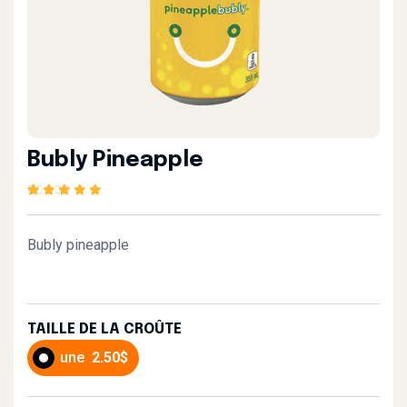
Bubly Pineapple
Rated
1
5.00
out of
5 based on
customer rating
Bubly pineapple
TAILLE DE LA CROÛTE
une
2.50$