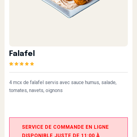
Falafel
Rated
1
5.00
out of
5 based on
customer rating
4 mcx de falafel servis avec sauce humus, salade,
tomates, navets, oignons
SERVICE DE COMMANDE EN LIGNE
DISPONIBLE JUSTE DE 11:00 À