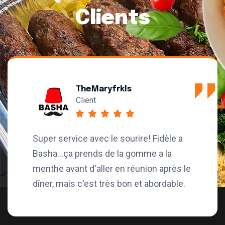
Clients
rkls
JP Laf (J
Client
 sourire! Fidèle a
Très bonne bouffe li
 la gomme a la
restaurant. Un lei ch
 en réunion après le
service est bien cor
s bon et abordable.
stationnement, soye
véhicules viennent d
dans ce stationneme