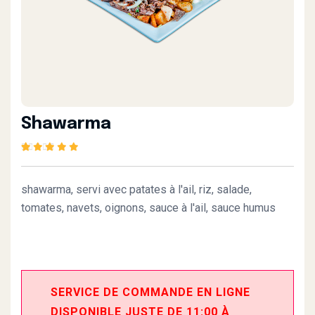
Shawarma
Rated
1
5.00
out of
5 based on
customer rating
shawarma, servi avec patates à l'ail, riz, salade,
tomates, navets, oignons, sauce à l'ail, sauce humus
SERVICE DE COMMANDE EN LIGNE
DISPONIBLE JUSTE DE 11:00 À