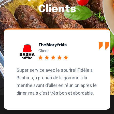
Clients
aryfrkls
JP L
Client
ec le sourire! Fidèle a
Très bonne bouf
ds de la gomme a la
restaurant. Un l
ller en réunion après le
service est bien
t très bon et abordable.
stationnement, 
véhicules vienn
dans ce statio